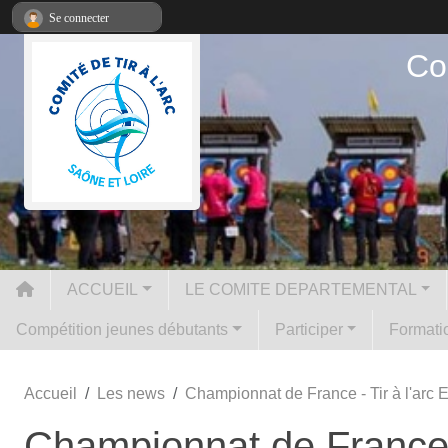
Panneau de gestion des cookies
Se connecter
Co
ACCUEIL
LE COMITE DEPARTEMENTAL
Compétition jeunes débutants
Participer
Formatio
Accueil
Les news
Championnat de France - Tir à l'arc E
Championnat de France - 