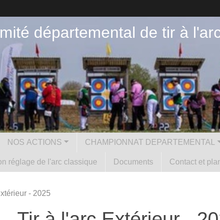
mité départemental de tir à l'ar
NOS ACTIONS
CHAMPIONNAT DEPARTEMENTAL
n réglage de l'arc classique
Documents
Contact et pla
xtérieur - 2025
Tir à l'arc Extérieur - 2