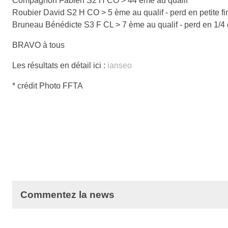
Compagnon Fabien S2 H CO > 44 ème au qualif
Roubier David S2 H CO > 5 ème au qualif - perd en petite fi
Bruneau Bénédicte S3 F CL > 7 ème au qualif - perd en 1/4 
BRAVO à tous
Les résultats en détail ici :
ianseo
* crédit Photo FFTA
Commentez la news