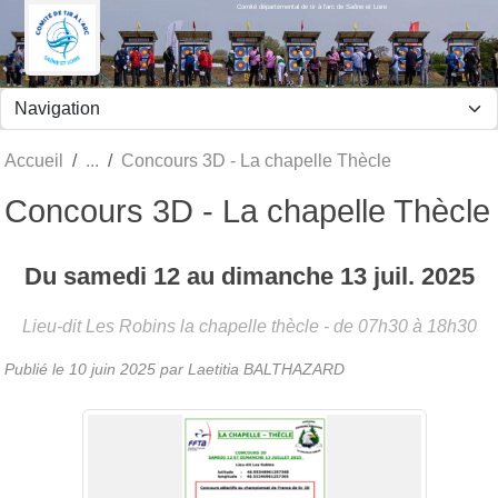
Comité départemental de tir à l'arc de Saône et Loire
Panneau de gestion des cookies
Accueil
Concours 3D - La chapelle Thècle
Concours 3D - La chapelle Thècle
Du
samedi
12
au
dimanche
13
juil.
2025
Lieu-dit Les Robins
la chapelle thècle
- de 07h30 à 18h30
Publié le
10 juin 2025
par Laetitia BALTHAZARD